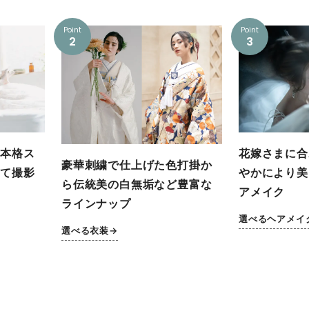
Point
Point
2
3
花嫁さまに合
本格ス
豪華刺繍で仕上げた色打掛か
やかにより美
て撮影
ら伝統美の白無垢など豊富な
アメイク
ラインナップ
選べるヘアメイ
選べる衣装→