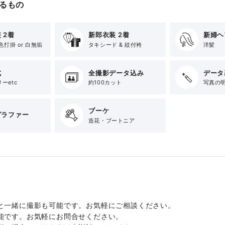
るもの
 2着
新郎衣装 2着
新婦ヘ
色打掛 or 白無垢
タキシード & 紋付袴
洋髪
式
全撮影データ込み
データ
ーetc
約100カット
写真の
ブーケ
グラファー
造花・ブートニア
と一緒に撮影も可能です。お気軽にご相談ください。
能です。お気軽にお問合せください。