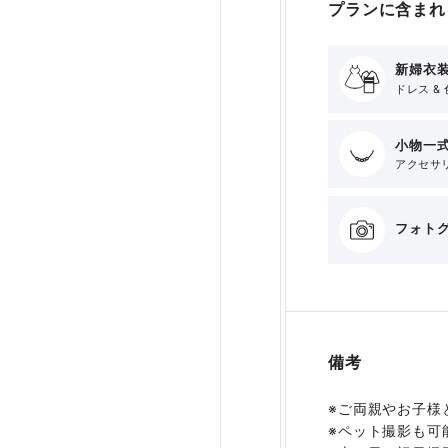
プランに含まれ
新婦衣装
ドレス & 
小物一
アクセサリ
フォト
備考
※ご両親やお子様
※ペット撮影も可