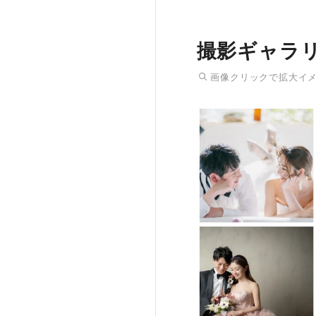
撮影ギャラ
画像
クリック
で拡大イ