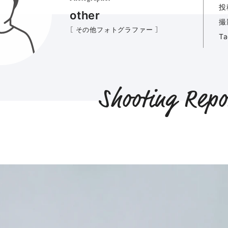
投
other
撮
［ その他フォトグラファー ］
T
Shooting Repo