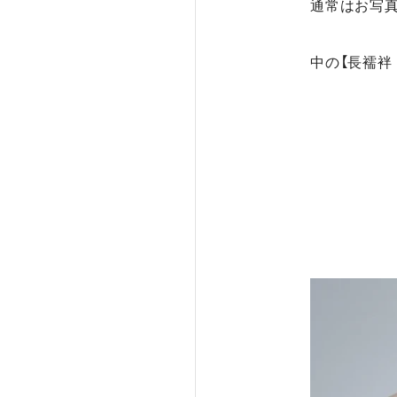
通常はお写
中の【長襦袢