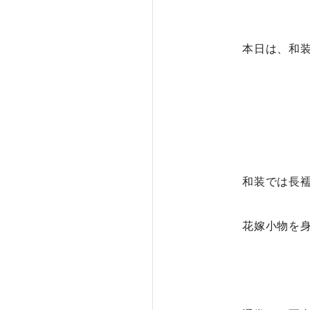
本日は、和
和装では長襦
花嫁小物を