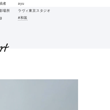
稿者
ayu
影場所
ラヴィ東京スタジオ
ag
#和装
rt