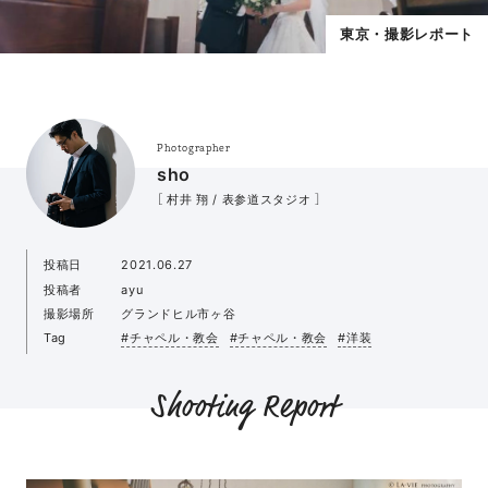
東京・撮影レポート
Photographer
sho
［ 村井 翔 / 表参道スタジオ ］
投稿日
2021.06.27
投稿者
ayu
撮影場所
グランドヒル市ヶ谷
Tag
#チャペル・教会
#チャペル・教会
#洋装
Shooting Report