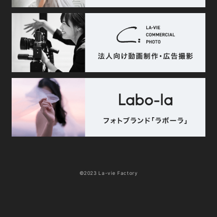
©2023 La-vie Factory