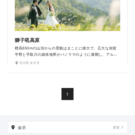
獅子吼高原
標高650mの山頂からの景観はまことに雄大で、広大な加賀
平野と手取川の扇状地帯がパノラマのように展開し、アルプ
ス連峰、日本海も望むことができます。美しい絶景を眺めな
石川県 金沢市
がら、豊かな自然を感じるロケーション撮影をお楽しみくだ
さい。
1
金沢
変更