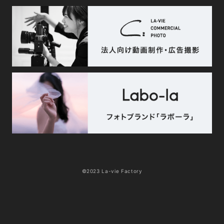
©2023 La-vie Factory