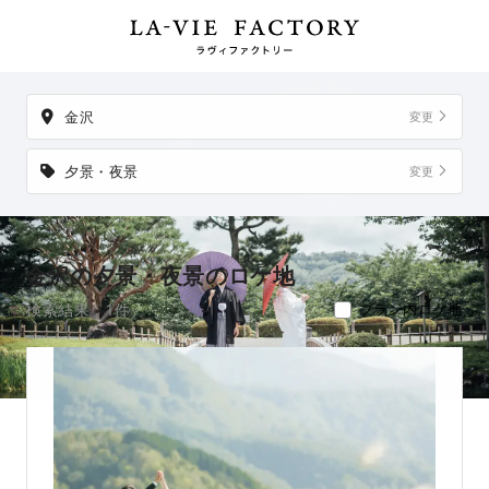
件。
掲載地以外でも、想い出の場所からご実家など、好きな場所への
出張撮影も可能です。
金沢
変更
夕景・夜景
変更
金沢の夕景・夜景のロケ地
検索結果：1件
プラン内ロケ地