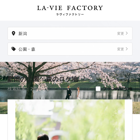
掲載地以外でも、想い出の場所からご実家など、好きな場所への出張
撮影も可能です。
新潟
変更
公園・森
変更
新潟の公園・森のロケ地
検索結果：2件
プラン内ロケ地