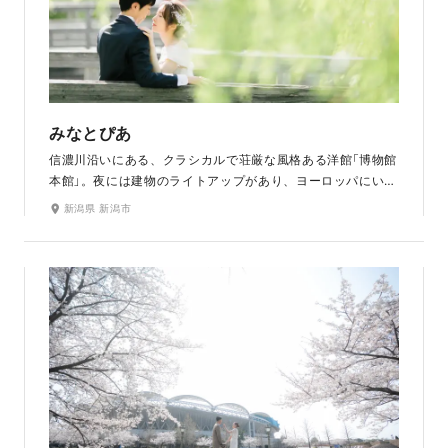
みなとぴあ
信濃川沿いにある、クラシカルで荘厳な風格ある洋館「博物館
本館」。夜には建物のライトアップがあり、ヨーロッパにいる
ような雰囲気に。「博物館本館」は、昭和8年まで古町にあった
新潟県 新潟市
2代目新潟市庁舎の外観をイメージして建てられました。お昼
やサンセットもまた雰囲気が違っておすすめです。笑顔が素
敵なお二人を夕日が優しく包み、温かみのあるお写真に。ラ
ヴィファクトリー新潟店から車で約10分とアクセス抜群で
す。