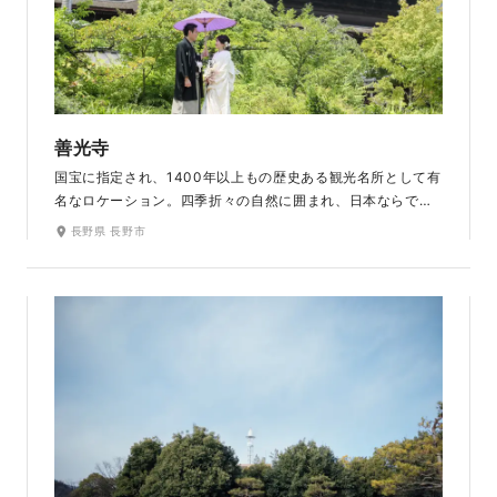
善光寺
国宝に指定され、1400年以上もの歴史ある観光名所として有
名なロケーション。四季折々の自然に囲まれ、日本ならでは
の和の雰囲気を存分に感じられる善光寺境内での撮影は、和
長野県 長野市
装の艶やかな美しさをより鮮明に引き出します。土産物店や
旅館などが立ち並ぶ仲見世通りで、 ゆっくり散策しながらの
撮影も楽しめます。