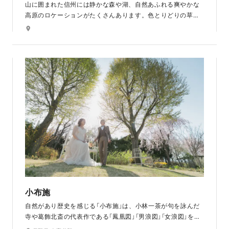
山に囲まれた信州には静かな森や湖、自然あふれる爽やかな
高原のロケーションがたくさんあります。色とりどりの草花
と、開放感のある空とのコントラストが綺麗な高原は、長野
県ならではの、自然の大きさを感じられます。長野店のスタ
ッフが季節ごとにおすすめの高原をご案内します。
小布施
自然があり歴史を感じる「小布施」は、小林一茶が句を詠んだ
寺や葛飾北斎の代表作である「鳳凰図」「男浪図」「女浪図」を手
掛けたアトリエのある有名なエリアです。都会の喧騒から離