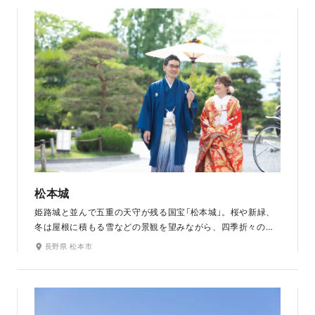
季節・真っ白の雪が降り積もる季節、どちらも神秘的です。
松本城
姫路城と並んで五重の天守が残る国宝「松本城」。桜や新緑、
冬は屋根に積もる雪などの景観を望みながら、四季折々の松
本城を散策しつつ撮影できます。北アルプスの山々を借景と
長野県 松本市
して、三重の堀に姿を写す天守は、他の城では見られない絶
景です。天守建物の漆喰の白と漆塗りの黒の対比が絶妙な美
しさを醸し出しています。国宝の風情ある景色に和装が映え
ます。