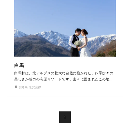
白馬
白馬村は、北アルプスの壮大な自然に抱かれた、四季折々の
美しさが魅力の高原リゾートです。山々に囲まれたこの地に
は、静かな森や澄んだ湖、開放感あふれる広大な高原が広が
長野県 北安曇郡
っています。季節ごとに咲き誇る草花と、どこまでも続く青
空とのコントラストは、まさに白馬ならではの絶景です。雄
大な景色とともに、人生の特別な瞬間を白馬の自然の中で刻
んでみてはいかがでしょうか。
1