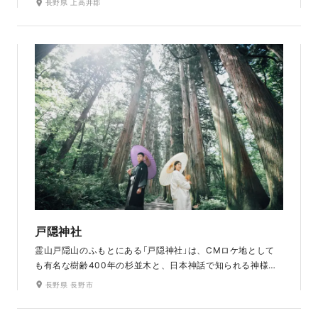
長野県 上高井郡
れた穏やかな土地柄の中で、偉人達が訪れた神社仏閣や豊か
な自然に癒されながら撮影してみませんか？桜の名所でもあ
る浄光寺・岩松院を巡り、小布施フローラルガーデンでも撮
影ができます。長野らしい山々の雄大な景色や、季節ならで
はの光景を楽しめるロケ地です。サンセットも美しいです。
戸隠神社
霊山戸隠山のふもとにある「戸隠神社」は、CMロケ地として
も有名な樹齢400年の杉並木と、日本神話で知られる神様た
ちがまつられたパワースポットです。静粛とした空気の中、
長野県 長野市
神社仏閣と背の高い木々に囲まれた自然での写真を残したい
おふたりにおすすめのロケ地です。深い緑の木々に囲まれる