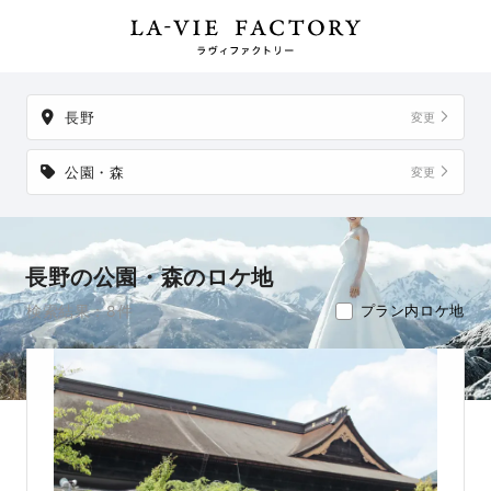
掲載地以外でも、想い出の場所からご実家など、好きな場所への出張
撮影も可能です。
長野
変更
公園・森
変更
長野の公園・森のロケ地
検索結果：8件
プラン内ロケ地