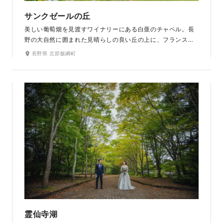
サンクゼールの丘
美しい葡萄畑を見渡すワイナリーにある白亜のチャペル。長
野の大自然に囲まれた見晴らしの良い丘の上に、フランスの
田舎町のような美しく穏やかな風景が広がります。四季の自
長野県 北部飯綱町
然が織りなす美しい色彩を背景におふたりらしい写真を残し
ませんか。木目調の内装で、温もりを感じる落ち着いた空間
が広る館内は、クラシカルでヨーロッパの絵本のような世界
感です。
霊仙寺湖