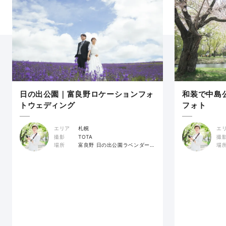
日の出公園｜富良野ロケーションフォ
和装で中島
トウェディング
フォト
エリア
札幌
エ
撮影
TOTA
撮
場所
富良野 日の出公園ラベンダー園
場