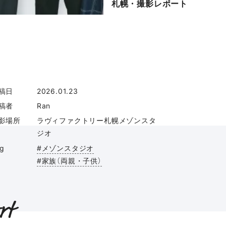
札幌・撮影レポート
稿日
2026.01.23
稿者
Ran
影場所
ラヴィファクトリー札幌メゾンスタ
ジオ
ag
#メゾンスタジオ
#家族（両親・子供）
rt