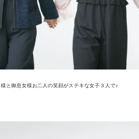
母様と御息女様お二人の笑顔がステキな女子３人で♪