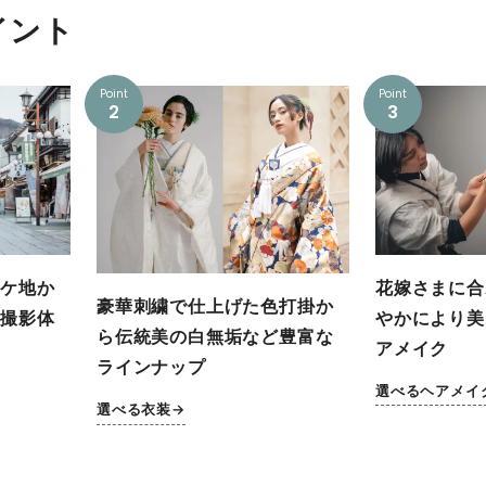
イント
Point
Point
2
3
ケ地か
花嫁さまに合
豪華刺繍で仕上げた色打掛か
撮影体
やかにより美
ら伝統美の白無垢など豊富な
アメイク
ラインナップ
選べるヘアメイ
選べる衣装→