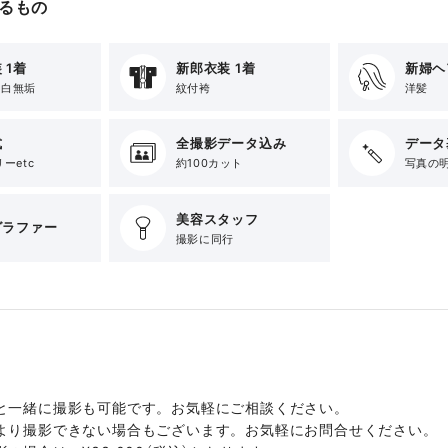
るもの
 1着
新郎衣装 1着
新婦ヘ
r 白無垢
紋付袴
洋髪
式
全撮影データ込み
データ
ーetc
約100カット
写真の
美容スタッフ
グラファー
撮影に同行
と一緒に撮影も可能です。お気軽にご相談ください。
より撮影できない場合もございます。お気軽にお問合せください。