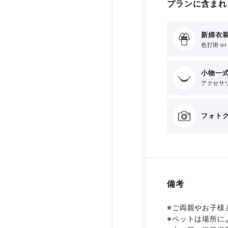
プランに含まれ
新婦衣装
色打掛 o
小物一
アクセサリ
フォト
備考
※ご両親やお子様
※ペットは場所に