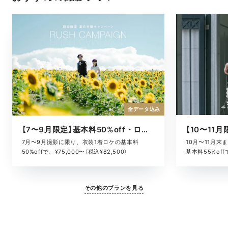
全データ込み
【7〜9月限定】基本料50%off・ロケキャンペーン
10月〜11月
7月〜9月撮影に限り、衣装1着ロケの基本料
基本料55%offで
50%offで、¥75,000〜（税込¥82,500）
その他のプランを見る