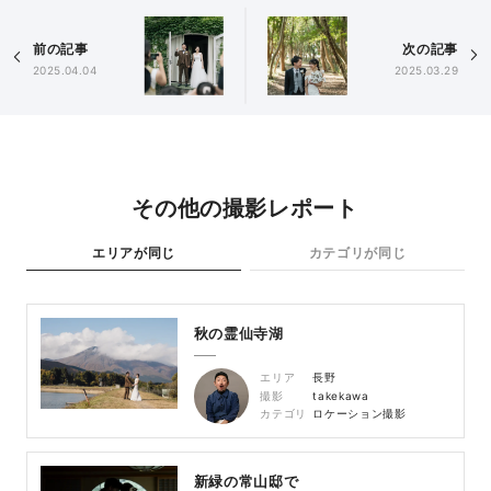
前の記事
次の記事
2025.04.04
2025.03.29
その他の撮影レポート
エリアが同じ
カテゴリが同じ
秋の霊仙寺湖
エリア
長野
撮影
takekawa
カテゴリ
ロケーション撮影
新緑の常山邸で