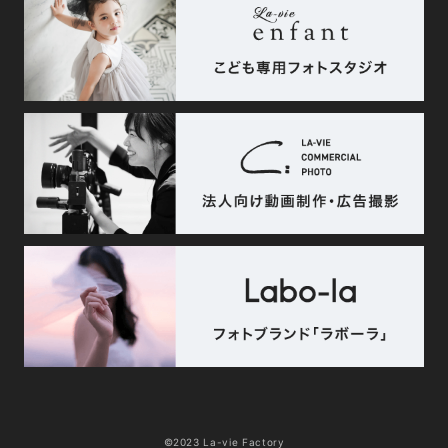
©2023 La-vie Factory