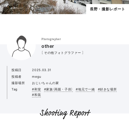
長野・撮影レポート
Photographer
other
［ その他フォトグラファー ］
投稿日
2025.03.31
投稿者
megu
撮影場所
おじいちゃんの家
Tag
#和室
#家族（両親・子供）
#地元で一緒
#好きな場所
#和装
Shooting Report