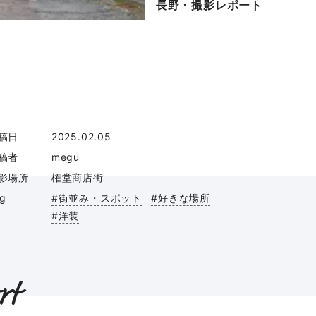
長野・撮影レポート
稿日
2025.02.05
稿者
megu
影場所
権堂商店街
ag
#街並み・スポット
#好きな場所
#洋装
rt