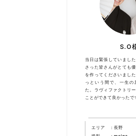
S.O
当日は緊張していまし
さった皆さんがとても
を作ってくださいまし
っという間で、一生の
た。ラヴィファクトリ
ことができて良かったで
エリア
長野
撮影
meina