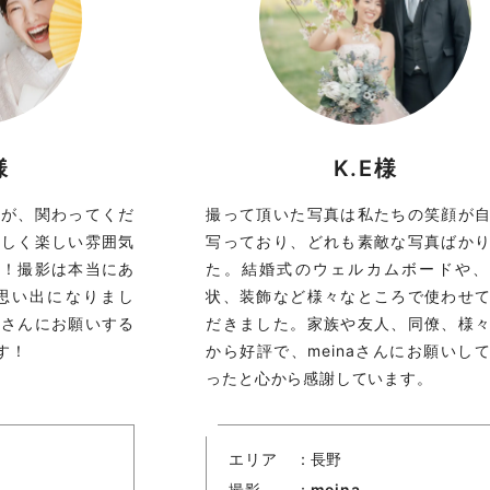
様
K.E様
たが、関わってくだ
撮って頂いた写真は私たちの笑顔が
優しく楽しい雰囲気
写っており、どれも素敵な写真ばか
た！撮影は本当にあ
た。結婚式のウェルカムボードや、
思い出になりまし
状、装飾など様々なところで使わせ
ーさんにお願いする
だきました。家族や友人、同僚、様
す！
から好評で、meinaさんにお願いし
ったと心から感謝しています。
エリア
長野
撮影
meina