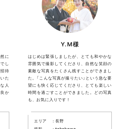
Y.M様
自然に
はじめは緊張しましたが、とても和やかな
りでし
雰囲気で撮影してくださり、自然な笑顔の
招待
素敵な写真をたくさん残すことができまし
ていた
た。「こんな写真が撮りたい」という急な要
々な人
望にも快く応じてくださり、とても楽しい
て良か
時間を過ごすことができました。どの写真
も、お気に入りです！
エリア
長野
撮影
takekawa