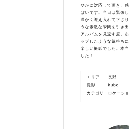
やかに対応して頂き、
ぱいです。当日は緊張
温かく迎え入れて下さ
うな素敵な瞬間を引き
アルバムを見返す度、
ップしたような気持ち
楽しい撮影でした。本
した！
エリア
長野
撮影
kubo
カテゴリ
ロケーシ