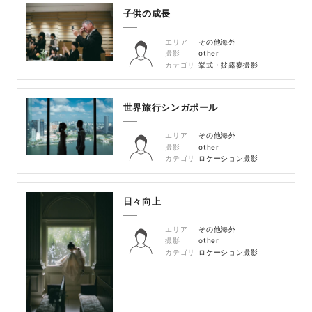
子供の成長
エリア
その他海外
撮影
other
カテゴリ
挙式・披露宴撮影
世界旅行シンガポール
エリア
その他海外
撮影
other
カテゴリ
ロケーション撮影
日々向上
エリア
その他海外
撮影
other
カテゴリ
ロケーション撮影