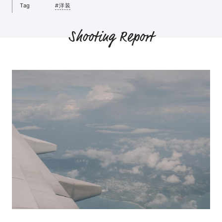
Tag
#洋装
Shooting Report