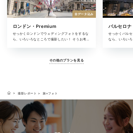
全データ込み
ロンドン・Premium
バルセロナ・
せっかくロンドンでウェディングフォトをするな
せっかくバルセ
ら、いろいろなところで撮影したい！ そうお考え
なら、いろいろ
の方におすすめなのが、ロンドンの選りすぐりの
えの方におすす
ロケーションを巡りながら撮影できるプレミアム
りのロケーショ
プラン。撮影した写真は、アルバムにしっかりと
アムプラン。撮
その他のプランを見る
収め、色褪せない思い出の記録としてお届けしま
りと収め、色褪
す。
します。
撮影レポート
旅×フォト