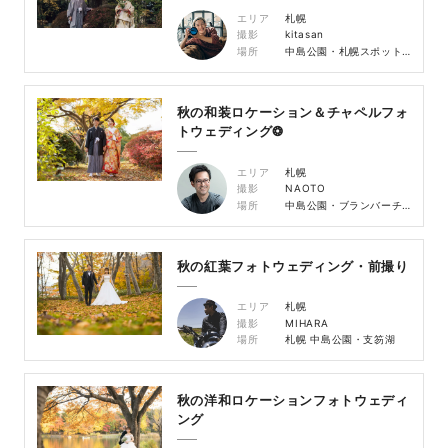
エリア
札幌
撮影
kitasan
場所
中島公園・札幌スポット｜狸小路
秋の和装ロケーション＆チャペルフォ
トウェディング❂
エリア
札幌
撮影
NAOTO
場所
中島公園・ブランバーチチャペル
秋の紅葉フォトウェディング・前撮り
エリア
札幌
撮影
MIHARA
場所
札幌 中島公園・支笏湖
秋の洋和ロケーションフォトウェディ
ング