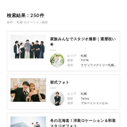
検索結果：250件
条件： 札幌 ロケーション撮影
家族みんなでスタジオ撮影｜還暦祝い
❀
エリア
札幌
撮影
TOTA
場所
ラヴィファクトリー札幌メゾンスタジオ
挙式フォト
エリア
札幌
撮影
Tatsu
場所
ブルーミントンヒル
冬の北海道！洋装ロケーション＆和装
スタジオフォト