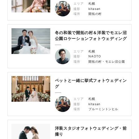
エリア
札幌
撮影
kitasan
場所
開拓の村
冬の和装で開拓の村＆洋装でモエレ沼
公園ロケーションフォトウェディング
エリア
札幌
撮影
NAOTO
場所
開拓の村・モエレ沼公園
ペットと一緒に挙式フォトウェディン
グ
エリア
札幌
撮影
kitasan
場所
ブルーミントンヒル
洋装スタジオフォトウェディング・前
撮り