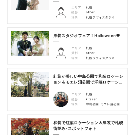
エリア
札幌
撮影
other
場所
札幌ラヴィスタジオ
洋装スタジオフェア！Halloween♥
エリア
札幌
撮影
other
場所
札幌ラヴィスタジオ
紅葉が美しい中島公園で和装ロケーシ
ョン＆モエレ沼公園で洋装ロケーショ
ン
エリア
札幌
撮影
kitasan
場所
中島公園･モエレ沼公園
和装で紅葉ロケーション＆洋装で札幌
街並み･スポットフォト