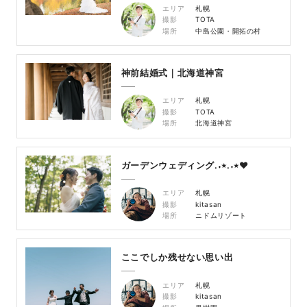
エリア
札幌
撮影
TOTA
場所
中島公園・開拓の村
神前結婚式｜北海道神宮
エリア
札幌
撮影
TOTA
場所
北海道神宮
ガーデンウェディング.‎˖٭.‎˖٭❤︎
エリア
札幌
撮影
kitasan
場所
ニドムリゾート
ここでしか残せない思い出
エリア
札幌
撮影
kitasan