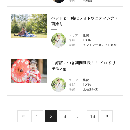
場所
果樹園
ペットと一緒にフォトウェディング・
前撮り
エリア
札幌
撮影
TOTA
場所
セントマーガレット教会
ご好評につき期間延長！！ イロドリ
キモノஐ
エリア
札幌
撮影
TOTA
場所
北海道神宮
1
2
3
…
13