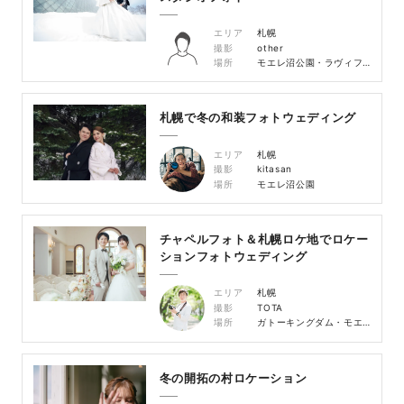
エリア
札幌
撮影
other
場所
モエレ沼公園・ラヴィファクトリー札幌スタジオ
札幌で冬の和装フォトウェディング
エリア
札幌
撮影
kitasan
場所
モエレ沼公園
チャペルフォト＆札幌ロケ地でロケー
ションフォトウェディング
エリア
札幌
撮影
TOTA
場所
ガトーキングダム・モエレ沼公園・前田森林公園
冬の開拓の村ロケーション