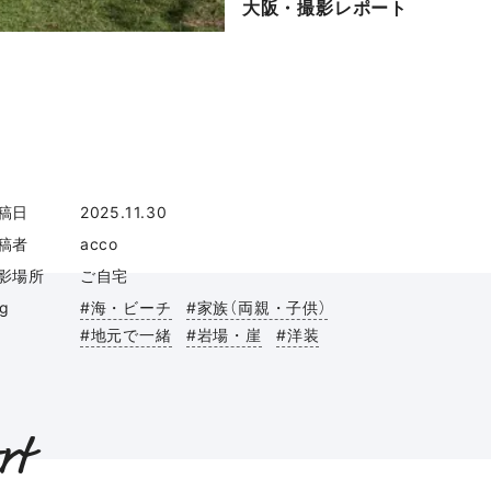
大阪・撮影レポート
稿日
2025.11.30
稿者
acco
影場所
ご自宅
ag
#海・ビーチ
#家族（両親・子供）
#地元で一緒
#岩場・崖
#洋装
rt