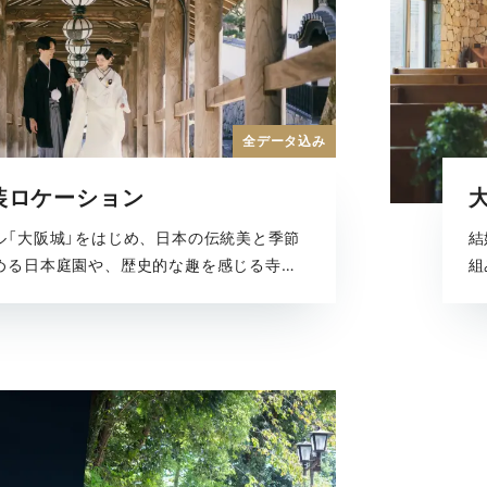
全データ込み
装ロケーション
ル「大阪城」をはじめ、日本の伝統美と季節
結
める日本庭園や、歴史的な趣を感じる寺社
組
文化を感じるスポットなど、大阪の多彩な
ヴ
る全撮影データがセットになったプランで
チ
でも美しい結婚写真が残せます。
を
す