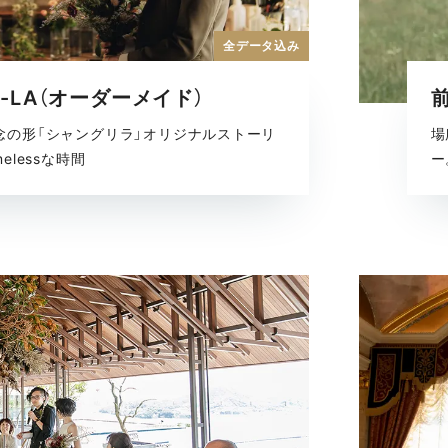
全データ込み
I-LA（オーダーメイド）
前
念の形「シャングリラ」オリジナルストーリ
場
elessな時間
ー