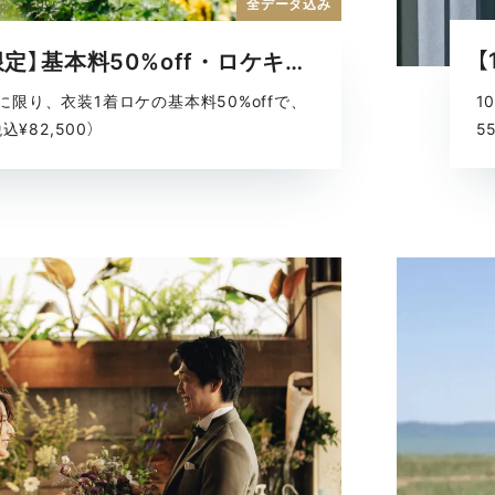
全データ込み
【7〜9月限定】基本料50%off・ロケキャンペーン
1
に限り、衣装1着ロケの基本料50%offで、
5
込¥82,500）