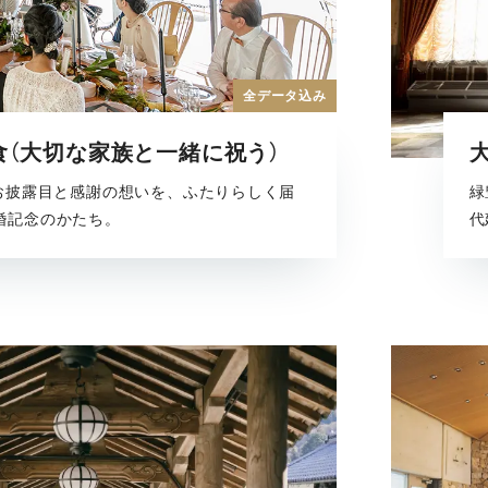
全データ込み
食（大切な家族と一緒に祝う）
」お披露目と感謝の想いを、ふたりらしく届
緑
婚記念のかたち。
代
な
阪
た
す