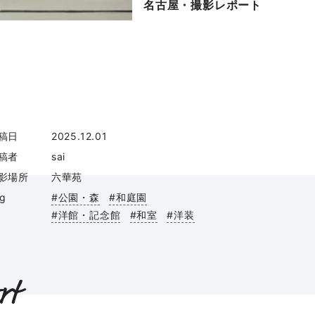
名古屋・撮影レポート
稿日
2025.12.01
稿者
sai
影場所
六華苑
ag
#公園・森
#和庭園
#洋館・記念館
#和室
#洋装
rt