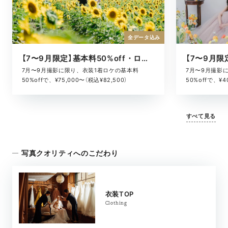
全データ込み
【7〜9月限定】基本料50%off・ロケキャンペーン
7月〜9月撮影に限り、衣装1着ロケの基本料
7月〜9月撮影
50%offで、¥75,000〜（税込¥82,500）
50%offで、¥4
すべて見る
写真クオリティへのこだわり
衣装TOP
Clothing