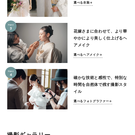
選べる衣装→
Point
3
花嫁さまに合わせて、より華
やかにより美しく仕上げるヘ
アメイク
選べるヘアメイク→
Point
4
確かな技術と感性で、特別な
時間を自然体で残す撮影スタ
イル
選べるフォトグラファー→
撮影ギャラリー