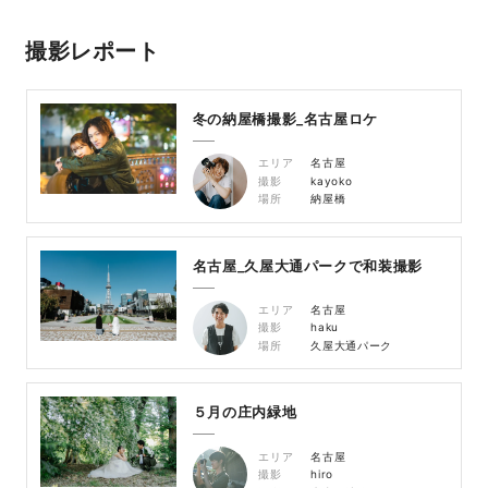
撮影レポート
冬の納屋橋撮影_名古屋ロケ
エリア
名古屋
撮影
kayoko
場所
納屋橋
名古屋_久屋大通パークで和装撮影
エリア
名古屋
撮影
haku
場所
久屋大通パーク
５月の庄内緑地
エリア
名古屋
撮影
hiro