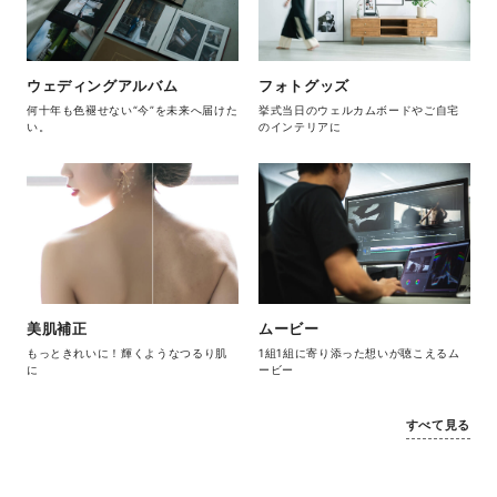
ウェディングアルバム
フォトグッズ
何十年も色褪せない“今”を未来へ届けた
挙式当日のウェルカムボードやご自宅
い。
のインテリアに
美肌補正
ムービー
もっときれいに！輝くようなつるり肌
1組1組に寄り添った想いが聴こえるム
に
ービー
すべて見る