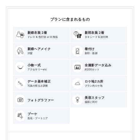
プランに含まれるもの
新婦衣装 2着
新郎衣装 2着
ドレス & 色打掛 or 白無垢
タキシード & 紋付袴
新婦ヘアメイク
着付け
洋髪
新郎・新婦
小物一式
全撮影データ込み
アクセサリーetc
約200カット
データ基本補正
ロケ地2カ所
写真の明るさ調整
プラン内ロケ地
美容スタッフ
フォトグラファー
撮影に同行
ブーケ
造花・ブートニア