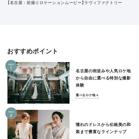
【名古屋：前撮りロケーションムービー】ラヴィファクトリー
おすすめポイント
Point
1
名古屋の街並みや人気ロケ地
から自由に選べる特別な撮影
体験
選べるロケ地→
Point
2
憧れのドレスから伝統美の和
装まで豊富なラインナップ