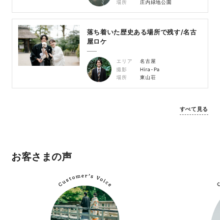
場所
庄内緑地公園
落ち着いた歴史ある場所で残す/名古
屋ロケ
エリア
名古屋
撮影
Hira-Pa
場所
東山荘
すべて見る
お客さまの声