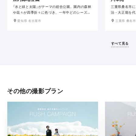
「水と緑と太陽」がテーマの総合公園。園内の森林
三重県桑名市に
や花々が四季折々に色づき、一年中どのシーズン
治・大正期を代
に訪れても見どころがある自然美溢れるフォトス
計で有形な建築
愛知県 名古屋市
三重県 桑名市
ポットです。特に桜シーズンは、園内に植えられ
和風建築、四季
た品種豊富な桜が次々と開花し、春ならではの見
れ、創建時の姿
事な景色を織りなします。堤防のそばにあり、遮
す。まるでタイ
るものが少なく広い空を堪能できるのもここなら
で、和装・洋装
すべて見る
ではの楽しみ。青空や、サンセットが美しく撮影
な撮影が楽しめ
できます。
その他の撮影プラン