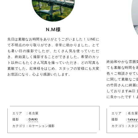
N.M様
先日は素敵なお時間をありがとうございました！ LINEに
て不明点のやり取りができ、非常に助かりました。とて
も暑い日の撮影でしたが、たくさん気を使っていただ
き、終始楽しく撮影することができました。希望のカッ
終始和やかな雰囲
ト以外にもたくさん写真を撮っていただき、どの写真も
ても素敵な時間を過
素敵でした。紅林様をはじめ、スタッフの皆様にも大変
色々ご相談させてい
お世話になり、心より感謝いたします。
に関して素敵なご
の竹田さんに綺麗
しております🙏
に良かったです！ 
エリア
名古屋
エリア
名古屋
撮影
DAIKI
撮影
takay
カテゴリ
ロケーション撮影
カテゴリ
スタジ