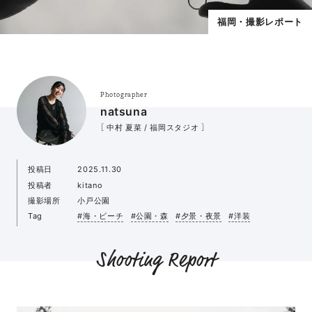
福岡・撮影レポート
Photographer
natsuna
［ 中村 夏菜 / 福岡スタジオ ］
投稿日
2025.11.30
投稿者
kitano
撮影場所
小戸公園
Tag
#海・ビーチ
#公園・森
#夕景・夜景
#洋装
Shooting Report