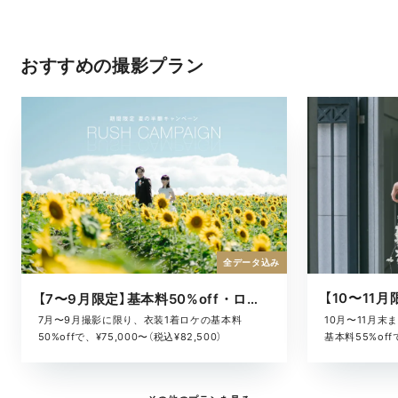
おすすめの撮影プラン
全データ込み
【7〜9月限定】基本料50%off・ロケキャンペーン
10月〜11月
7月〜9月撮影に限り、衣装1着ロケの基本料
基本料55%offで
50%offで、¥75,000〜（税込¥82,500）