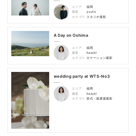
エリア
福岡
撮影
yuuto
カテゴリ
スタジオ撮影
A Day on Oshima
エリア
福岡
撮影
kazuki
カテゴリ
ロケーション撮影
wedding party at WTS-No3
エリア
福岡
撮影
kazuki
カテゴリ
挙式・披露宴撮影