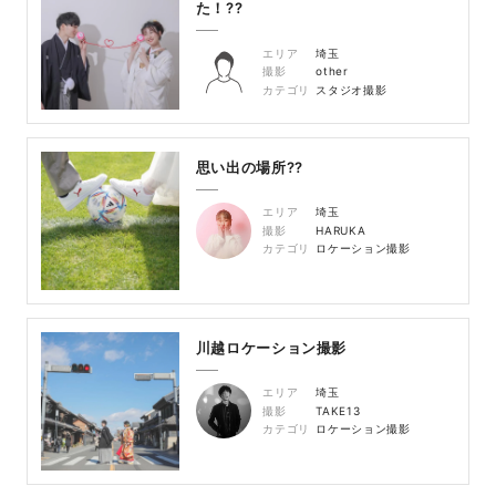
た！??
エリア
埼玉
撮影
other
カテゴリ
スタジオ撮影
思い出の場所??
エリア
埼玉
撮影
HARUKA
カテゴリ
ロケーション撮影
川越ロケーション撮影
エリア
埼玉
撮影
TAKE13
カテゴリ
ロケーション撮影