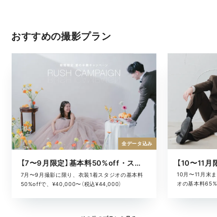
おすすめの撮影プラン
全データ込み
【7〜9月限定】基本料50%off・スタジオキャンペーン
10月〜11月
7月〜9月撮影に限り、衣装1着スタジオの基本料
オの基本料65%o
50%offで、¥40,000〜（税込¥44,000）
¥52,800）