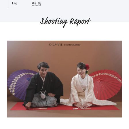
Tag
#和装
Shooting Report