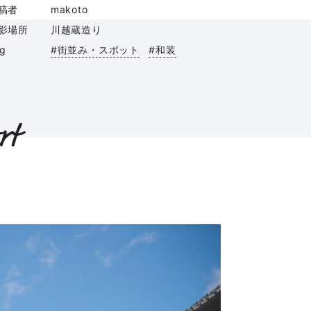
稿者
makoto
影場所
川越蔵造り
ag
#街並み・スポット
#和装
rt