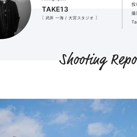
投
TAKE13
撮
［ 武井 一海 / 大宮スタジオ ］
T
Shooting Repo