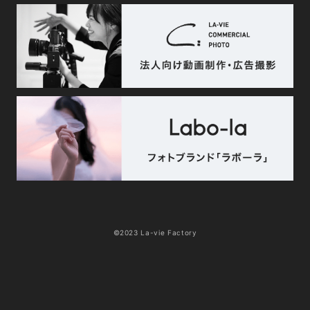
©2023 La-vie Factory