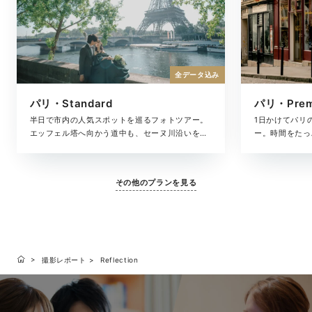
全データ込み
パリ・Standard
パリ・Pre
半日で市内の人気スポットを巡るフォトツアー。
1日かけてパリ
エッフェル塔へ向かう道中も、セーヌ川沿いを並
ー。時間をたっ
んで歩く時間も、「パリで過ごした時間」をそのま
の移ろいまで美
ま残したいおふたりへ。撮影・衣裳・ヘアメイ
ルバムがセット
ク・撮影データも含めた撮影プランです。
も大切にしたい
その他のプランを見る
撮影レポート
Reflection