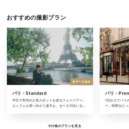
おすすめの撮影プラン
全データ込み
パリ・Standard
パリ・Pre
半日で市内の人気スポットを巡るフォトツアー。
1日かけてパリ
エッフェル塔へ向かう道中も、セーヌ川沿いを並
ー。時間をたっ
んで歩く時間も、「パリで過ごした時間」をそのま
の移ろいまで美
ま残したいおふたりへ。撮影・衣裳・ヘアメイ
ルバムがセット
ク・撮影データも含めた撮影プランです。
も大切にしたい
その他のプランを見る