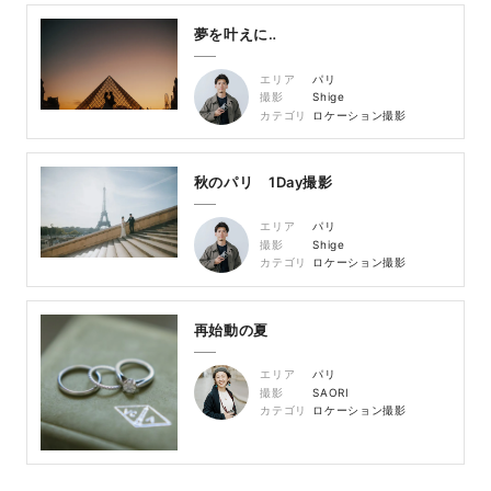
夢を叶えに‥
エリア
パリ
撮影
Shige
カテゴリ
ロケーション撮影
秋のパリ 1Day撮影
エリア
パリ
撮影
Shige
カテゴリ
ロケーション撮影
再始動の夏
エリア
パリ
撮影
SAORI
カテゴリ
ロケーション撮影