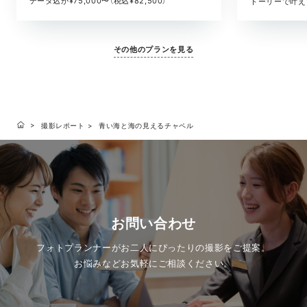
データ込が¥75,000〜（税込¥82,500）
トーリーで叶える
その他のプランを見る
撮影レポート
青い海と海の見えるチャペル
お問い合わせ
フォトプランナーがお二人にぴったりの撮影をご提案。
お悩みなどお気軽にご相談ください。