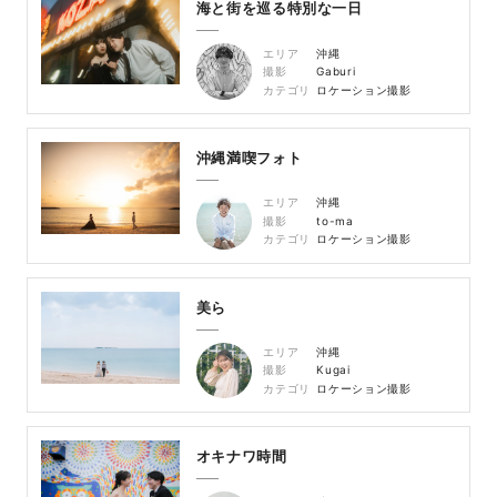
海と街を巡る特別な一日
エリア
沖縄
撮影
Gaburi
カテゴリ
ロケーション撮影
沖縄満喫フォト
エリア
沖縄
撮影
to-ma
カテゴリ
ロケーション撮影
美ら
エリア
沖縄
撮影
Kugai
カテゴリ
ロケーション撮影
オキナワ時間