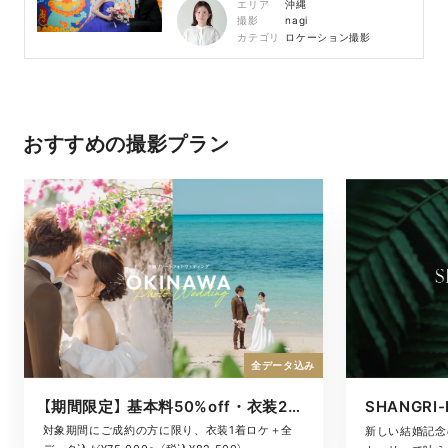
エリア
沖縄
撮影
nagi
カテゴリ
ロケーション撮影
おすすめの撮影プラン
全データ込み
【期間限定】 基本料50%off・衣装2着ロケ
対象期間にご成約の方に限り、衣装1着ロケ＋全
新しい結婚記念