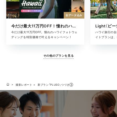
全データ込み
今だけ最大11万円OFF！憧れのハワイフォト
Light（ビ
今だけ最大11万円OFF。憧れのハワイフォトウェ
ハワイ旅行の合
ディングを特別価格で叶えるキャンペーン！
イトプランは、
た、気軽に叶う
ヘアメイク・撮
に含まれている
その他のプランを見る
となく、旅のス
す。「きちんと
りな準備はした
いい、ハワイら
撮影レポート
新プラン「PLUSO」つづき③