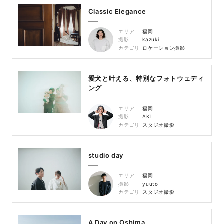
Classic Elegance
エリア
福岡
撮影
kazuki
カテゴリ
ロケーション撮影
愛犬と叶える、特別なフォトウェディ
ング
エリア
福岡
撮影
AKI
カテゴリ
スタジオ撮影
studio day
エリア
福岡
撮影
yuuto
カテゴリ
スタジオ撮影
A Day on Oshima