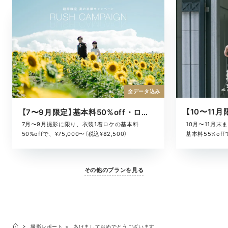
全データ込み
【7〜9月限定】基本料50%off・ロケキャンペーン
10月〜11月
7月〜9月撮影に限り、衣装1着ロケの基本料
基本料55%offで
50%offで、¥75,000〜（税込¥82,500）
その他のプランを見る
撮影レポート
あけましておめでとうございます