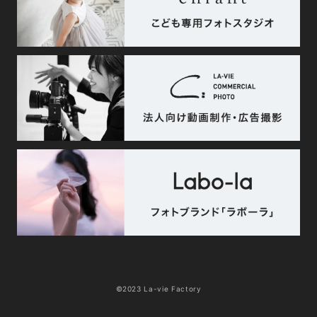
©2023 La-vie Factory