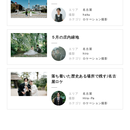
エリア
名古屋
撮影
haku
カテゴリ
ロケーション撮影
５月の庄内緑地
エリア
名古屋
撮影
hiro
カテゴリ
ロケーション撮影
落ち着いた歴史ある場所で残す/名古
屋ロケ
エリア
名古屋
撮影
Hira-Pa
カテゴリ
ロケーション撮影