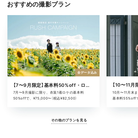
おすすめの撮影プラン
全データ込み
【7〜9月限定】基本料50%off・ロケキャンペーン
10月〜11月
7月〜9月撮影に限り、衣装1着ロケの基本料
基本料55%offで
50%offで、¥75,000〜（税込¥82,500）
その他のプランを見る