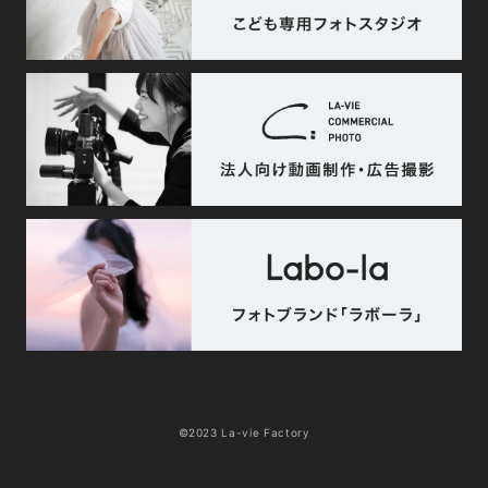
©2023 La-vie Factory