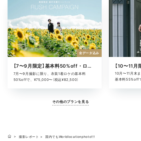
全データ込み
【7〜9月限定】基本料50%off・ロケキャンペーン
10月〜11月
7月〜9月撮影に限り、衣装1着ロケの基本料
基本料55%offで
50%offで、¥75,000〜（税込¥82,500）
その他のプランを見る
撮影レポート
国内でもWorldlocationphoto!!!