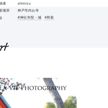
稿者
shimizu
影場所
神戸市内お寺
ag
#神社寺院・城
#和装
rt