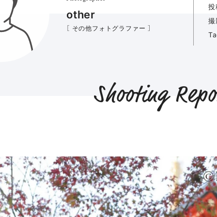
投
other
撮
［ その他フォトグラファー ］
T
Shooting Repo