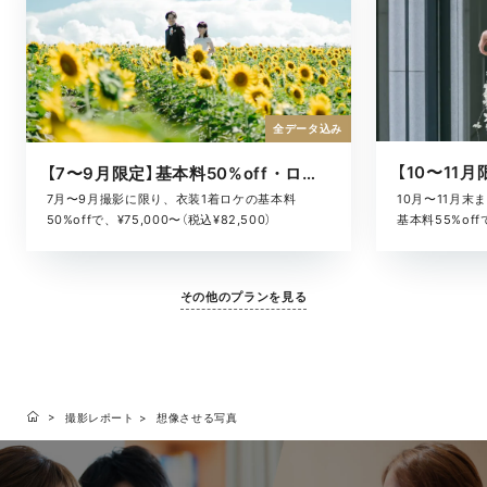
全データ込み
【7〜9月限定】基本料50%off・ロケキャンペーン
10月〜11月
7月〜9月撮影に限り、衣装1着ロケの基本料
基本料55%offで
50%offで、¥75,000〜（税込¥82,500）
その他のプランを見る
撮影レポート
想像させる写真