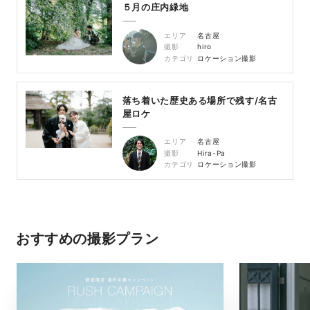
５月の庄内緑地
エリア
名古屋
撮影
hiro
カテゴリ
ロケーション撮影
落ち着いた歴史ある場所で残す/名古
屋ロケ
エリア
名古屋
撮影
Hira-Pa
カテゴリ
ロケーション撮影
おすすめの撮影プラン