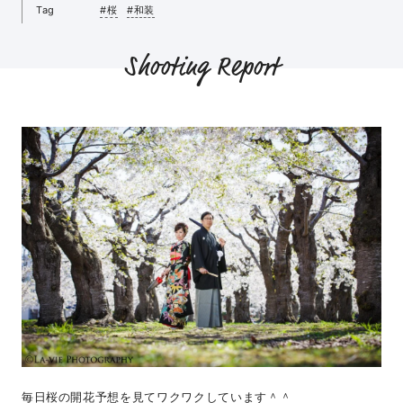
Tag
#桜
#和装
Shooting Report
毎日桜の開花予想を見てワクワクしています＾＾