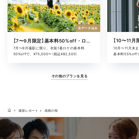
全データ込み
【7〜9月限定】基本料50%off・ロケキャンペーン
10月〜11月
7月〜9月撮影に限り、衣装1着ロケの基本料
基本料55%offで
50%offで、¥75,000〜（税込¥82,500）
その他のプランを見る
撮影レポート
函館の桜