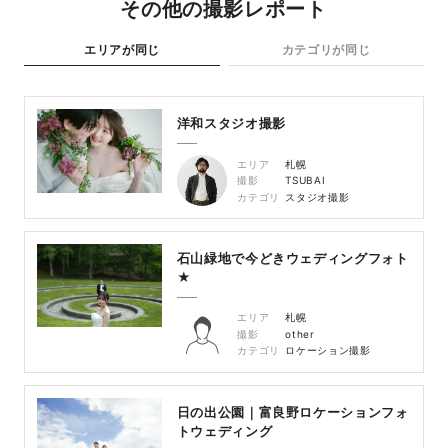
その他の撮影レポート
エリアが同じ
カテゴリが同じ
洋和スタジオ撮影
エリア
札幌
撮影
TSUBAI
カテゴリ
スタジオ撮影
石山緑地で今どきウェディングフォト
★
エリア
札幌
撮影
other
カテゴリ
ロケーション撮影
日の出公園｜富良野ロケーションフォ
トウェディング