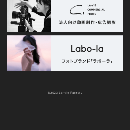
©2023 La-vie Factory