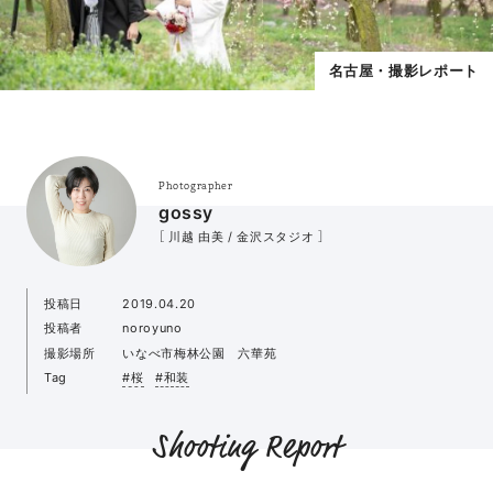
名古屋・撮影レポート
Photographer
gossy
［ 川越 由美 / 金沢スタジオ ］
投稿日
2019.04.20
投稿者
noroyuno
撮影場所
いなべ市梅林公園 六華苑
Tag
#桜
#和装
Shooting Report