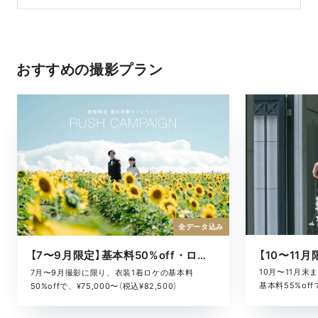
おすすめの撮影プラン
全データ込み
【7〜9月限定】基本料50%off・ロケキャンペーン
10月〜11月
7月〜9月撮影に限り、衣装1着ロケの基本料
基本料55%offで
50%offで、¥75,000〜（税込¥82,500）