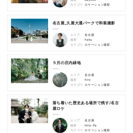
カテゴリ
ロケーション撮影
名古屋_久屋大通パークで和装撮影
エリア
名古屋
撮影
haku
カテゴリ
ロケーション撮影
５月の庄内緑地
エリア
名古屋
撮影
hiro
カテゴリ
ロケーション撮影
落ち着いた歴史ある場所で残す/名古
屋ロケ
エリア
名古屋
撮影
Hira-Pa
カテゴリ
ロケーション撮影