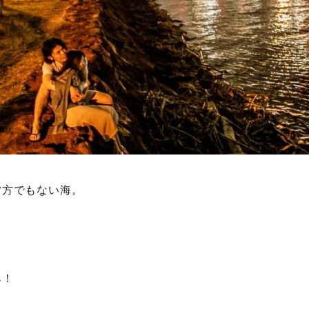
夕方でもない海。
み！