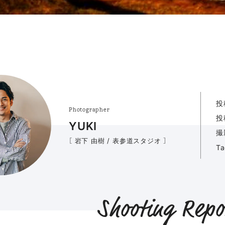
投
Photographer
投
YUKI
撮
［ 岩下 由樹 / 表参道スタジオ ］
T
Shooting Repo