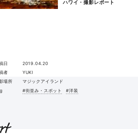
ハワイ・撮影レポート
稿日
2019.04.20
稿者
YUKI
影場所
マジックアイランド
ag
#街並み・スポット
#洋装
rt