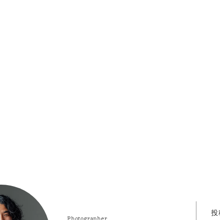
投
Photographer