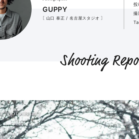
投
GUPPY
撮
［ 山口 泰正 / 名古屋スタジオ ］
T
Shooting Repo