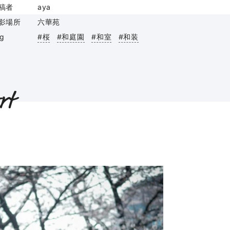
稿者
aya
影場所
六華苑
ag
#桜
#和庭園
#和室
#和装
rt