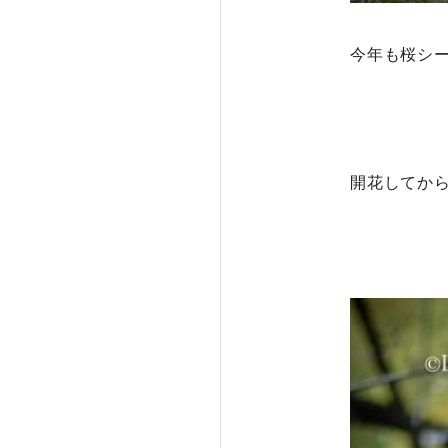
今年も桜シ
開花してか