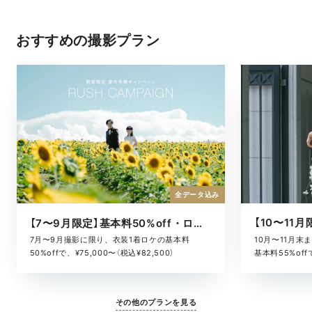
おすすめの撮影プラン
全データ込み
【7〜9月限定】基本料50%off・ロケキャンペーン
10月〜11月
7月〜9月撮影に限り、衣装1着ロケの基本料
基本料55%offで
50%offで、¥75,000〜（税込¥82,500）
その他のプランを見る