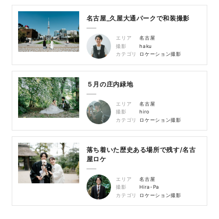
名古屋_久屋大通パークで和装撮影
エリア
名古屋
撮影
haku
カテゴリ
ロケーション撮影
５月の庄内緑地
エリア
名古屋
撮影
hiro
カテゴリ
ロケーション撮影
落ち着いた歴史ある場所で残す/名古
屋ロケ
エリア
名古屋
撮影
Hira-Pa
カテゴリ
ロケーション撮影