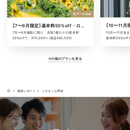
全データ込み
【7〜9月限定】基本料50%off・ロケキャンペーン
10月〜11月
7月〜9月撮影に限り、衣装1着ロケの基本料
基本料55%offで
50%offで、¥75,000〜（税込¥82,500）
その他のプランを見る
撮影レポート
イチオシな季節