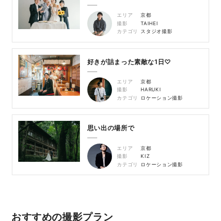
エリア
京都
撮影
TAIHEI
カテゴリ
スタジオ撮影
好きが詰まった素敵な1日♡
エリア
京都
撮影
HARUKI
カテゴリ
ロケーション撮影
思い出の場所で
エリア
京都
撮影
KIZ
カテゴリ
ロケーション撮影
おすすめの撮影プラン