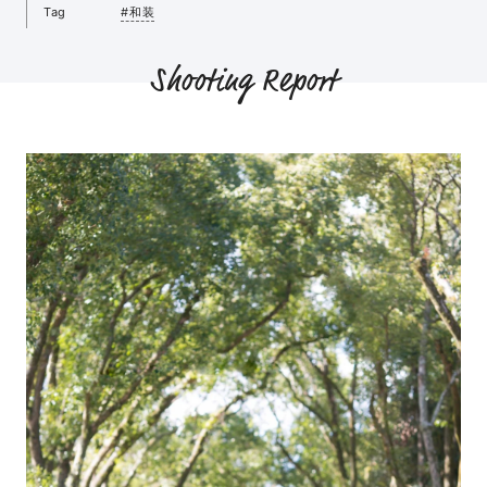
Tag
#和装
Shooting Report