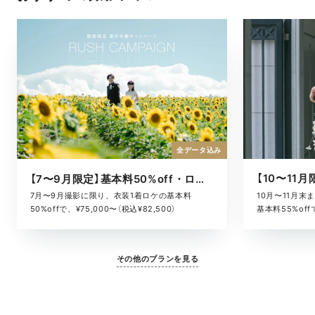
全データ込み
【7〜9月限定】基本料50%off・ロケキャンペーン
10月〜11月
7月〜9月撮影に限り、衣装1着ロケの基本料
基本料55%offで
50%offで、¥75,000〜（税込¥82,500）
その他のプランを見る