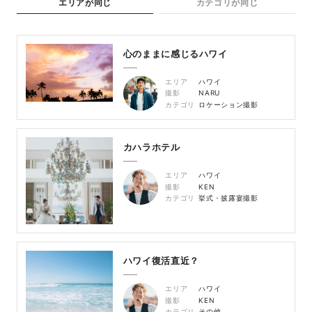
エリアが同じ
カテゴリが同じ
心のままに感じるハワイ
エリア
ハワイ
撮影
NARU
カテゴリ
ロケーション撮影
カハラホテル
エリア
ハワイ
撮影
KEN
カテゴリ
挙式・披露宴撮影
ハワイ復活直近？
エリア
ハワイ
撮影
KEN
カテゴリ
その他