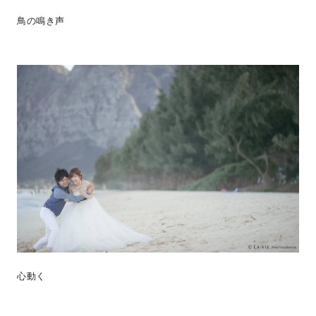
鳥の鳴き声
心動く