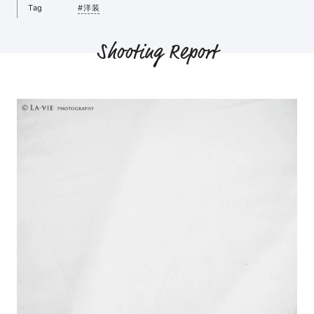
Tag
#洋装
Shooting Report