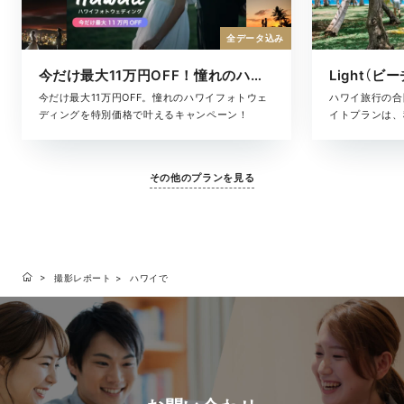
全データ込み
今だけ最大11万円OFF！憧れのハワイフォト
Light（ビ
今だけ最大11万円OFF。憧れのハワイフォトウェ
ハワイ旅行の合
ディングを特別価格で叶えるキャンペーン！
イトプランは、
た、気軽に叶う
ヘアメイク・撮
に含まれている
その他のプランを見る
となく、旅のス
す。「きちんと
りな準備はした
いい、ハワイら
撮影レポート
ハワイで