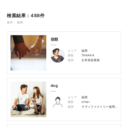
検索結果：488件
条件： 福岡
信頼
エリア
福岡
撮影
TANAKA
場所
太宰府迎賓館
dog
エリア
福岡
撮影
other
場所
ラヴィファクトリー福岡店 スタジオ