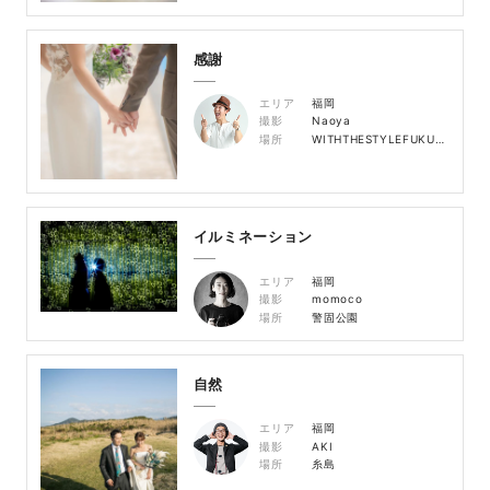
感謝
エリア
福岡
撮影
Naoya
場所
WITHTHESTYLEFUKUOKA
イルミネーション
エリア
福岡
撮影
momoco
場所
警固公園
自然
エリア
福岡
撮影
AKI
場所
糸島