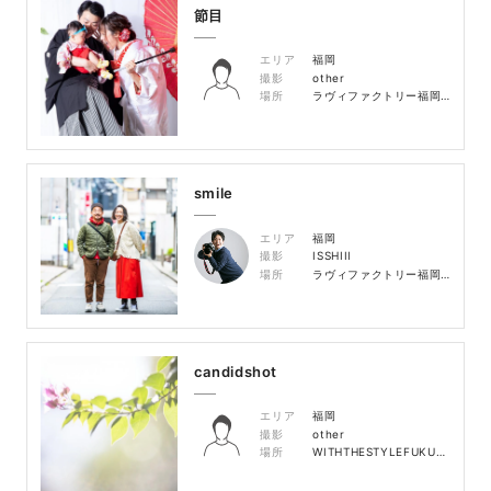
節目
エリア
福岡
撮影
other
場所
ラヴィファクトリー福岡店 スタジオ
smile
エリア
福岡
撮影
ISSHIII
場所
ラヴィファクトリー福岡店 周辺
candidshot
エリア
福岡
撮影
other
場所
WITHTHESTYLEFUKUOKA