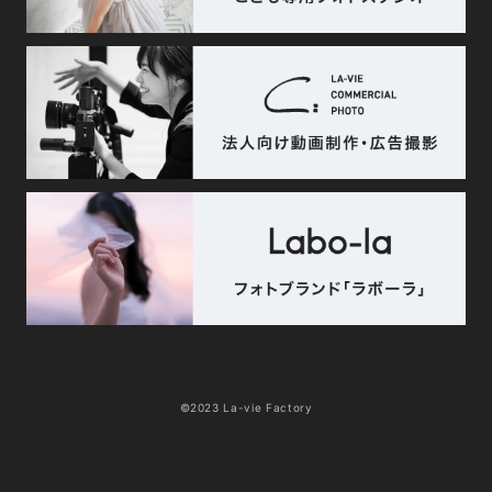
©2023 La-vie Factory