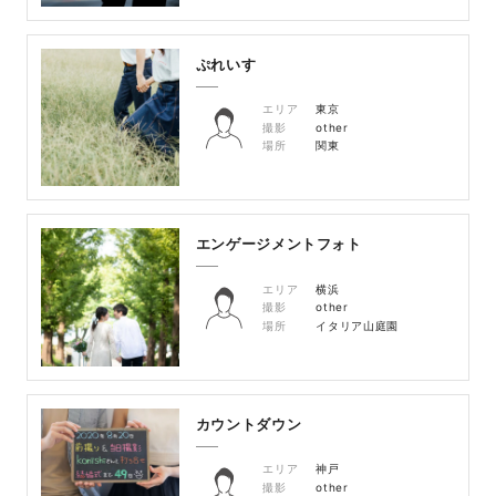
ぷれいす
エリア
東京
撮影
other
場所
関東
エンゲージメントフォト
エリア
横浜
撮影
other
場所
イタリア山庭園
カウントダウン
エリア
神戸
撮影
other