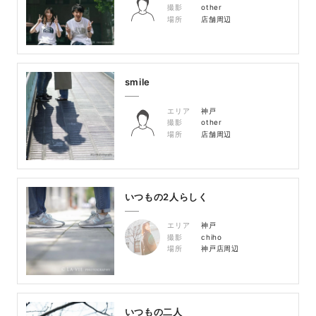
撮影
other
場所
店舗周辺
smile
エリア
神戸
撮影
other
場所
店舗周辺
いつもの2人らしく
エリア
神戸
撮影
chiho
場所
神戸店周辺
いつもの二人