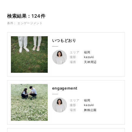
検索結果：124件
条件： エンゲージメント
いつもどおり
エリア
福岡
撮影
kazuki
場所
天神周辺
engagement
エリア
福岡
撮影
kazuki
場所
舞鶴公園