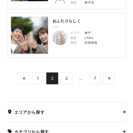
場所
神戸店
おふたりらしく
エリア
神戸
撮影
chiho
場所
旧居留地
1
2
3
…
7
エリアから探す
カテゴリから探す