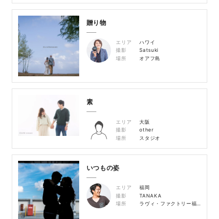
贈り物
エリア
ハワイ
撮影
Satsuki
場所
オアフ島
素
エリア
大阪
撮影
other
場所
スタジオ
いつもの姿
エリア
福岡
撮影
TANAKA
場所
ラヴィ・ファクトリー福岡店周辺