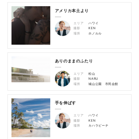
アメリカ本土より
エリア
ハワイ
撮影
KEN
場所
ホノルル
ありのままのふたり
エリア
松山
撮影
NARU
場所
城山公園 市民会館
手を伸ばす
エリア
ハワイ
撮影
KEN
場所
カハラビーチ