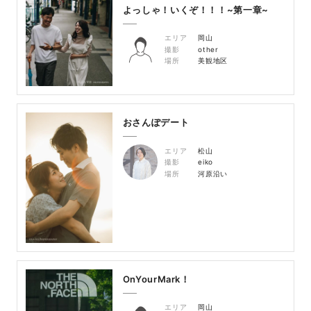
よっしゃ！いくぞ！！！~第一章~
エリア
岡山
撮影
other
場所
美観地区
おさんぽデート
エリア
松山
撮影
eiko
場所
河原沿い
OnYourMark！
エリア
岡山