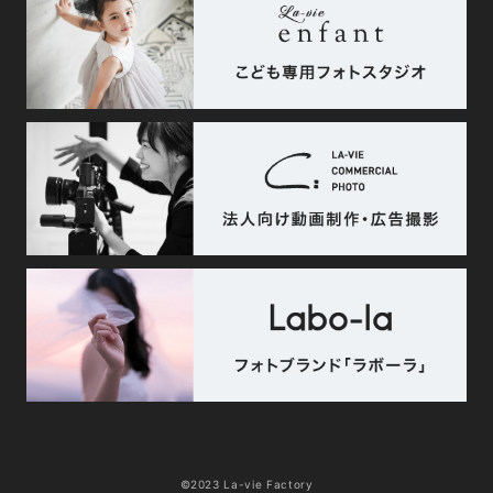
©2023 La-vie Factory