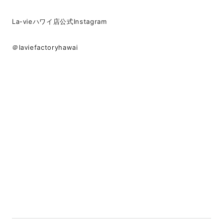
La-vieハワイ店公式Instagram
＠laviefactoryhawai