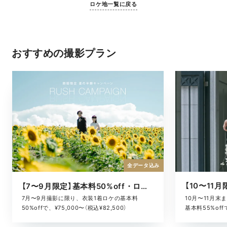
ロケ地一覧に戻る
おすすめの撮影プラン
全データ込み
【7〜9月限定】基本料50%off・ロケキャンペーン
10月〜11月
7月〜9月撮影に限り、衣装1着ロケの基本料
基本料55%offで
50%offで、¥75,000〜（税込¥82,500）