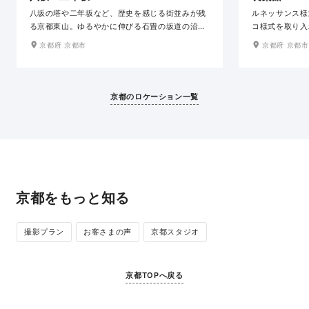
八坂の塔や二年坂など、歴史を感じる街並みが残
ルネッサンス様
る京都東山。ゆるやかに伸びる石畳の坂道の沿道
コ様式を取り入
には、陶磁器店や料亭など風情ある佇まいの建物
ど、格調高い装
京都府 京都市
京都府 京都市
が軒を連ね、日本の伝統感じる京都らしい景観を
の場所は、和装
織りなしています。春の桜、秋の紅葉と四季の彩
き立ててくれま
りも美しく、どの場所で撮影しても絵になる和の
人を迎えた華や
ロケ地です。
ルな空間でエレ
京都のロケーション一覧
す。
京都をもっと知る
撮影プラン
お客さまの声
京都スタジオ
京都TOPへ戻る