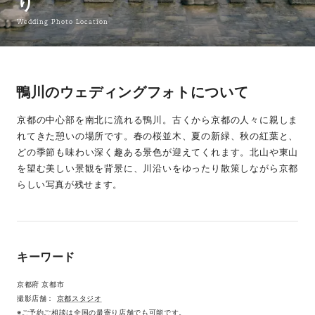
り
Wedding Photo Location
鴨川のウェディングフォトについて
京都の中心部を南北に流れる鴨川。古くから京都の人々に親しま
れてきた憩いの場所です。春の桜並木、夏の新緑、秋の紅葉と、
どの季節も味わい深く趣ある景色が迎えてくれます。北山や東山
を望む美しい景観を背景に、川沿いをゆったり散策しながら京都
らしい写真が残せます。
キーワード
京都府 京都市
撮影店舗：
京都スタジオ
※ご予約ご相談は全国の最寄り店舗でも可能です。