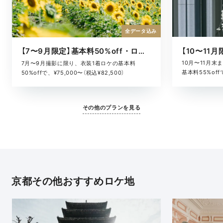
全データ込み
【7〜9月限定】基本料50%off・ロケキャンペーン
10月〜11月
7月〜9月撮影に限り、衣装1着ロケの基本料
基本料55%offで
50%offで、¥75,000〜（税込¥82,500）
その他のプランを見る
京都その他おすすめロケ地