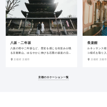
八坂・二年坂
長楽館
八坂の塔や二年坂など、歴史を感じる街並みが残
ルネッサンス様
る京都東山。ゆるやかに伸びる石畳の坂道の沿道
コ様式を取り入
には、陶磁器店や料亭など風情ある佇まいの建物
ど、格調高い装
京都府 京都市
京都府 京都市
が軒を連ね、日本の伝統感じる京都らしい景観を
の場所は、和装
織りなしています。春の桜、秋の紅葉と四季の彩
き立ててくれま
りも美しく、どの場所で撮影しても絵になる和の
人を迎えた華や
ロケ地です。
ルな空間でエレ
京都のロケーション一覧
す。