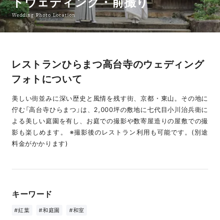
トウェディング・前撮り
Wedding Photo Location
レストランひらまつ高台寺のウェディング
フォトについて
美しい街並みに深い歴史と風情を残す街、京都・東山。その地に
佇む「高台寺ひらまつ」は、2,000坪の敷地に七代目小川治兵衛に
よる美しい庭園を有し、お庭での撮影や数寄屋造りの屋敷での撮
影も楽しめます。 ※撮影後のレストラン利用も可能です。(別途
料金がかかります)
キーワード
#紅葉
#和庭園
#和室