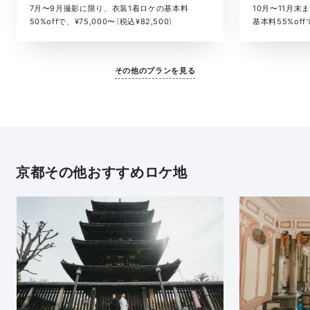
10月〜11月
7月〜9月撮影に限り、衣装1着ロケの基本料
基本料55%offで
50%offで、¥75,000〜（税込¥82,500）
その他のプランを見る
京都その他おすすめロケ地