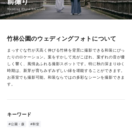
前撮り
Wedding Photo Location
竹林公園のウェディングフォトについて
まっすぐな竹が天高く伸びる竹林を背景に撮影できる和装にぴっ
たりのロケーション。葉をすかして光がこぼれ、葉ずれの音が優
しく響く、風情あふれる撮影スポットです。特に秋の深まりゆく
時期は、新芽が育ちみずみずしい緑を堪能することができます。
お茶室でも撮影可能。和装ならではの多彩なシーンを撮影できま
す。
キーワード
#公園・森
#和室