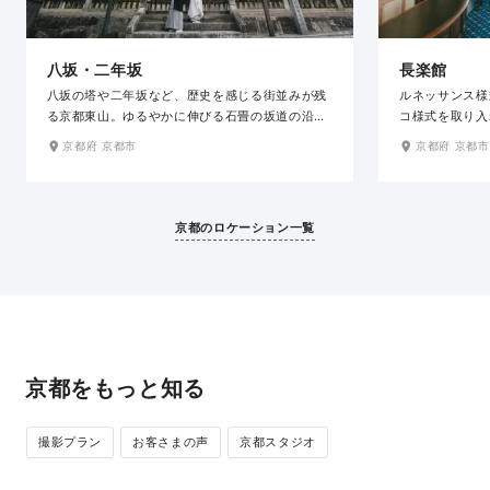
八坂・二年坂
長楽館
八坂の塔や二年坂など、歴史を感じる街並みが残
ルネッサンス様
る京都東山。ゆるやかに伸びる石畳の坂道の沿道
コ様式を取り入
には、陶磁器店や料亭など風情ある佇まいの建物
ど、格調高い装
京都府 京都市
京都府 京都市
が軒を連ね、日本の伝統感じる京都らしい景観を
の場所は、和装
織りなしています。春の桜、秋の紅葉と四季の彩
き立ててくれま
りも美しく、どの場所で撮影しても絵になる和の
人を迎えた華や
ロケ地です。
ルな空間でエレ
京都のロケーション一覧
す。
京都をもっと知る
撮影プラン
お客さまの声
京都スタジオ