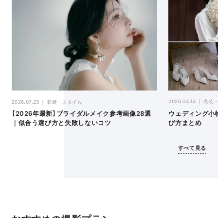
2026.04.14
衣装
2026.07.23
衣装・スタイル
ウェディング小
【2026年最新】ブライダルメイク参考画像28選
び方まとめ
｜似合う選び方と失敗しないコツ
すべて見る