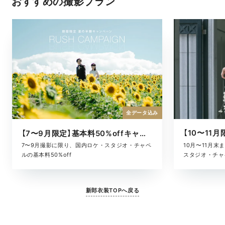
おすすめの撮影プラン
全データ込み
【7〜9月限定】基本料50%offキャンペーン
10月〜11月
7〜9月撮影に限り、国内ロケ・スタジオ・チャペ
スタジオ・チャ
ルの基本料50%off
新郎衣装TOPへ戻る