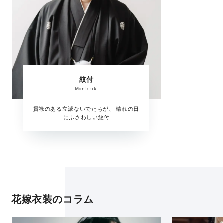
紋付
Montsuki
貫禄のある立派ないでたちが、 晴れの日
にふさわしい紋付
花嫁衣装のコラム