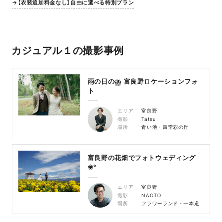
→【衣装追加料金なし】自由に選べる特別プラン
カジュアル１の撮影事例
雨の日の⛈ 富良野ロケーションフォ
ト
エリア
富良野
撮影
Tatsu
場所
青い池・四季彩の丘
富良野の花畑でフォトウェディング
❀°
エリア
富良野
撮影
NAOTO
場所
フラワーランド・一本道