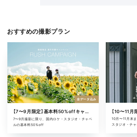
おすすめの撮影プラン
全データ込み
【7〜9月限定】基本料50%offキャンペーン
10月〜11月
7〜9月撮影に限り、国内ロケ・スタジオ・チャペ
スタジオ・チャ
ルの基本料50%off