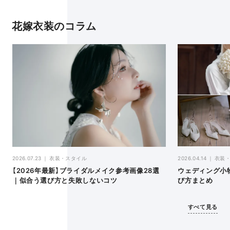
花嫁衣装のコラム
2026.04.14
衣装
2026.07.23
衣装・スタイル
ウェディング小
【2026年最新】ブライダルメイク参考画像28選
び方まとめ
｜似合う選び方と失敗しないコツ
すべて見る