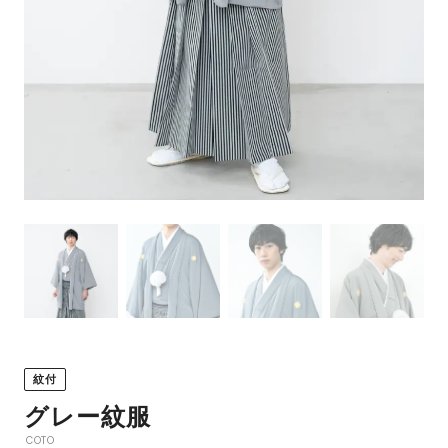
紋付
グレー紋服
COTO