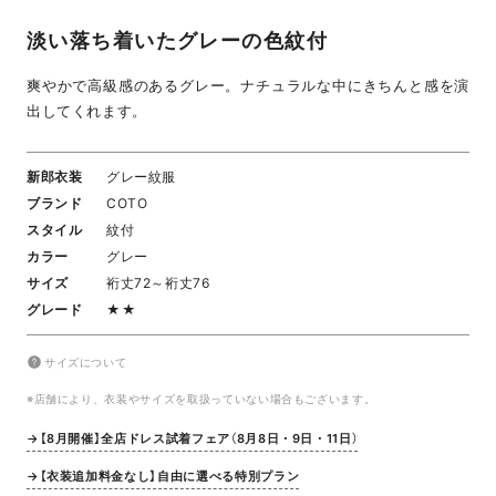
淡い落ち着いたグレーの色紋付
爽やかで高級感のあるグレー。ナチュラルな中にきちんと感を演
出してくれます。
新郎衣装
グレー紋服
ブランド
COTO
スタイル
紋付
カラー
グレー
サイズ
裄丈72～裄丈76
グレード
★★
サイズについて
※店舗により、衣装やサイズを取扱っていない場合もございます。
→【8月開催】全店ドレス試着フェア（8月8日・9日・11日）
→【衣装追加料金なし】自由に選べる特別プラン