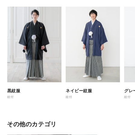
黒紋服
ネイビー紋服
グレ
紋付
紋付
紋付
その他のカテゴリ