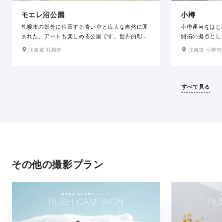
モエレ沼公園
小樽
札幌市の郊外に位置する青い空と広大な自然に囲
小樽運河をはじ
まれた、アートも楽しめる公園です。世界的彫刻
開拓の拠点とし
家イサム・ノグチの設計で2005年に完成したス
造物が多く残る
北海道 札幌市
北海道 小樽市
タイリッシュなガラスのピラミッドでの撮影は、
ちらもおすすめ
太陽の光を取り込み、美しく温かみのある写真が
全く違った表情
残せます。白樺並木での撮影もできます。春夏秋
すめのロケ地で
冬と季節ごとに様々な魅力を携えたロケ地で、光
スの良さも魅力
すべて見る
降り注ぐ日中も魅力的ですが、サンセット時もお
すすめです。
その他の撮影プラン