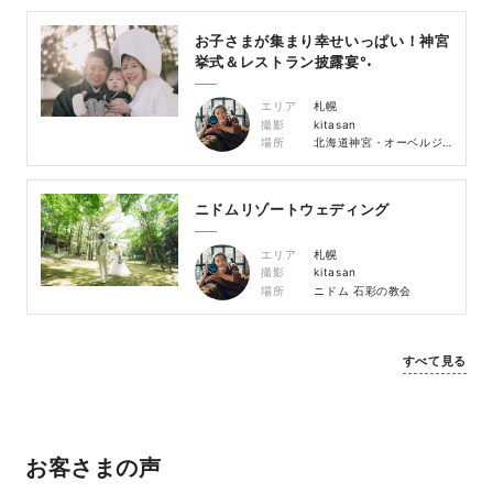
お子さまが集まり幸せいっぱい！神宮
挙式＆レストラン披露宴°˖
エリア
札幌
撮影
kitasan
場所
北海道神宮・オーベルジュ・ド・リル サッポロ
ニドムリゾートウェディング
エリア
札幌
撮影
kitasan
場所
ニドム 石彩の教会
すべて見る
お客さまの声