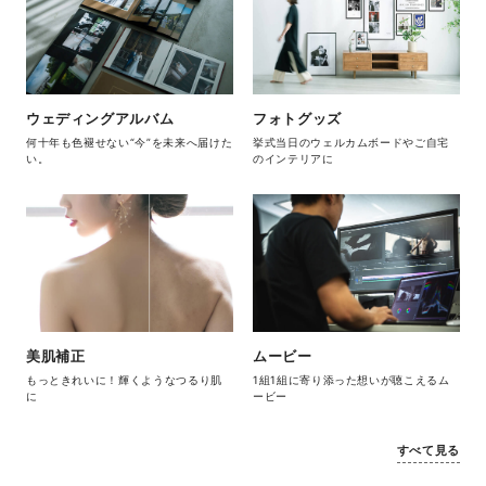
ウェディングアルバム
フォトグッズ
何十年も色褪せない“今”を未来へ届けた
挙式当日のウェルカムボードやご自宅
い。
のインテリアに
美肌補正
ムービー
もっときれいに！輝くようなつるり肌
1組1組に寄り添った想いが聴こえるム
に
ービー
すべて見る