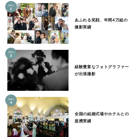
Point
2
あふれる笑顔、年間4万組の
撮影実績
Point
3
経験豊富なフォトグラファー
が出張撮影
Point
4
全国の結婚式場やホテルとの
提携実績