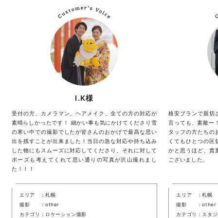
I.K様
受付の方、カメラマン、ヘアメイク、全ての方の対応が
格安プランで親切
素晴らしかったです！ 細かい事も気にかけてくださり雪
言っても、素敵ー
の寒い中での撮影でしたが皆さんのおかげで最高な思い
タッフの方たちの
出を残すことが出来ました！当日の急な対応や持ち込み
くてもひとつの区
した物にもスムーズに対応してくださり、それに対して
かと思うほど、貴
ポーズも考えてくれて思い通りの写真が沢山撮れまし
ございました。
た！！！
エリア
札幌
エリア
札幌
撮影
other
撮影
other
カテゴリ
ロケーション撮影
カテゴリ
スタジ