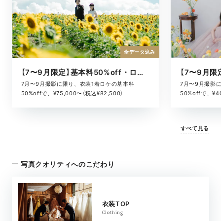
全データ込み
【7〜9月限定】基本料50%off・ロケキャンペーン
7月〜9月撮影に限り、衣装1着ロケの基本料
7月〜9月撮影
50%offで、¥75,000〜（税込¥82,500）
50%offで、¥4
すべて見る
写真クオリティへのこだわり
衣装TOP
Clothing