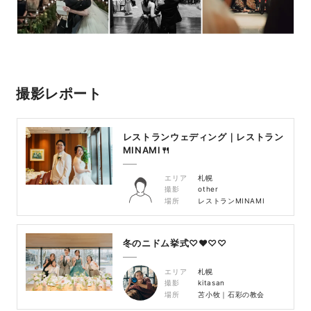
撮影レポート
レストランウェディング｜レストラン
MINAMI🍴
エリア
札幌
撮影
other
場所
レストランMINAMI
冬のニドム挙式♡♥♡♡
エリア
札幌
撮影
kitasan
場所
苫小牧｜石彩の教会