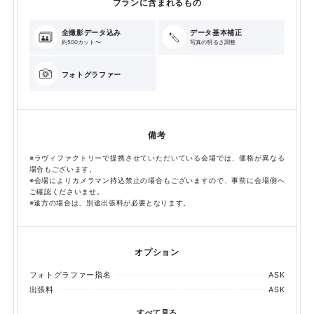
プランに含まれるもの
全撮影データ込み
データ基本補正
約500カット〜
写真の明るさ調整
フォトグラファー
備考
※ラヴィファクトリーで提携させていただいている会場では、価格が異なる
場合もございます。
※会場によりカメラマン持込禁止の場合もございますので、事前に会場側へ
ご確認くださいませ。
※遠方の場合は、別途出張料が必要となります。
オプション
フォトグラファー指名
ASK
出張料
ASK
すべて見る