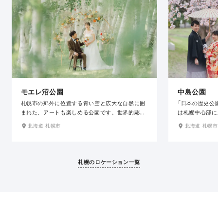
モエレ沼公園
中島公園
札幌市の郊外に位置する青い空と広大な自然に囲
「日本の歴史公
まれた、アートも楽しめる公園です。世界的彫刻
は札幌中心部に
家イサム・ノグチの設計で2005年に完成したス
もある、まさに
北海道 札幌市
北海道 札幌市
タイリッシュなガラスのピラミッドでの撮影は、
の春、紅葉の秋
太陽の光を取り込み、美しく温かみのある写真が
ので和装での撮
残せます。白樺並木での撮影もできます。春夏秋
冬と季節ごとに様々な魅力を携えたロケ地で、光
札幌のロケーション一覧
降り注ぐ日中も魅力的ですが、サンセット時もお
すすめです。